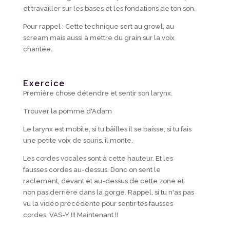
et travailler sur les bases et les fondations de ton son.
Pour rappel : Cette technique sert au growl, au
scream mais aussi à mettre du grain sur la voix
chantée.
Exercice
Première chose détendre et sentir son larynx.
Trouver la pomme d'Adam
Le larynx est mobile, si tu bâilles il se baisse, si tu fais
une petite voix de souris, il monte.
Les cordes vocales sont à cette hauteur. Et les
fausses cordes au-dessus. Donc on sent le
raclement, devant et au-dessus de cette zone et
non pas derrière dans la gorge. Rappel, si tu n'as pas
vu la vidéo précédente pour sentir tes fausses
cordes, VAS-Y !!! Maintenant !!