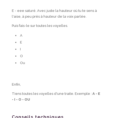
E - eee saturé. Avec juste la hauteur où tu te sens à
l'aise, à peu près à hauteur de la voix parlée.
Puis fais-le sur toutes les voyelles.
A
E
I
O
Ou
Enfin,
Tiens toutes les voyelles d'une traite. Exemple :
A - E
- I - O - OU
Conseils techniques