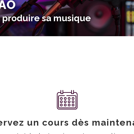
MAO
t produire sa musique
de chanson, production mus
e à écrire, composer et produire la musique de 
urs spécialement pensé pour les auteurs-compo
A partir de 11 ans
ervez un cours dès maintena