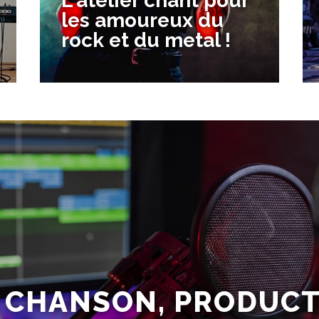
L'atelier chant pour
les amoureux du
rock et du metal !
Atelier chant
Vox'N Rock
Un atelier qui dépotte pour
bosser ta voix rock et metal !
E CHANSON, PRODUC