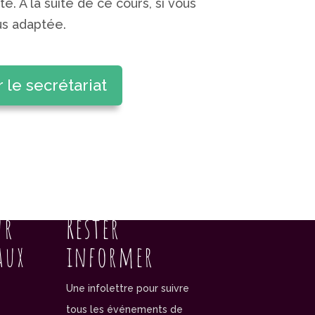
. A la suite de ce cours, si vous
us adaptée.
 le secrétariat
ur
Rester
aux
informer
Une infolettre pour suivre
tous les événements de