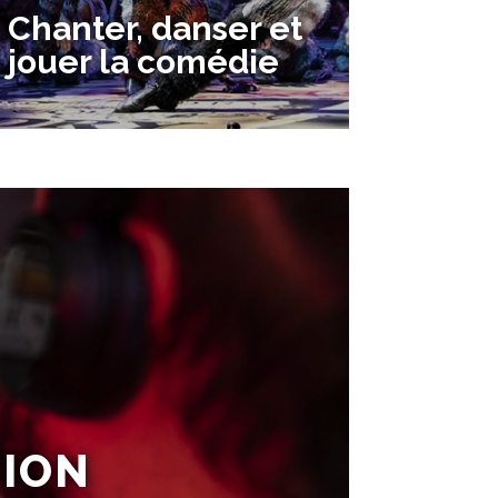
Chanter, danser et
jouer la comédie
Cours de chant
collectif
✨ Chanter, jouer et danser !
Cours collectif
A partir de 11 ans
TION