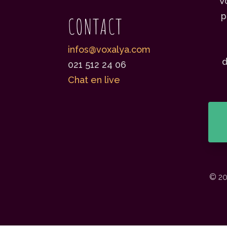
V
p
CONTACT
infos@voxalya.com
d
021 512 24 06
Chat en live
© 20