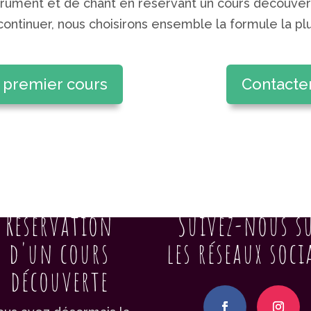
rument et de chant en réservant un cours découverte
continuer, nous choisirons ensemble la formule la pl
 premier cours
Contacter
Réservation
Suivez-nous s
d'un cours
les réseaux soci
découverte