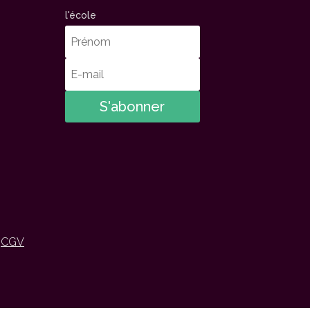
l'école
S'abonner
/
CGV