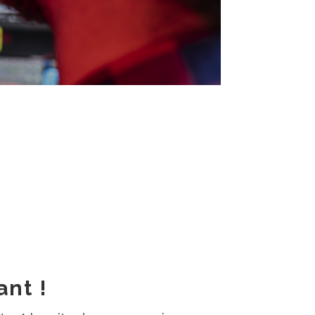
icale, MAO
ses chansons.
siteurs !
nt !