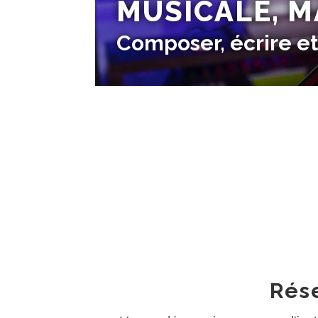
MUSICALE, 
Composer, écrire e
Écriture 
🎛️ Apprendr
🎤 Un co
Rés